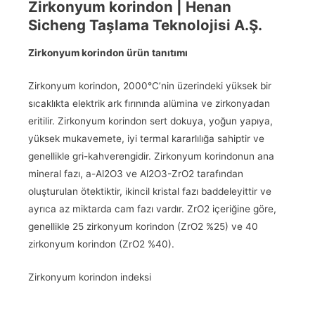
Zirkonyum korindon | Henan
Sicheng Taşlama Teknolojisi A.Ş.
Zirkonyum korindon ürün tanıtımı
Zirkonyum korindon, 2000°C’nin üzerindeki yüksek bir
sıcaklıkta elektrik ark fırınında alümina ve zirkonyadan
eritilir. Zirkonyum korindon sert dokuya, yoğun yapıya,
yüksek mukavemete, iyi termal kararlılığa sahiptir ve
genellikle gri-kahverengidir. Zirkonyum korindonun ana
mineral fazı, a-Al2O3 ve Al2O3-ZrO2 tarafından
oluşturulan ötektiktir, ikincil kristal fazı baddeleyittir ve
ayrıca az miktarda cam fazı vardır. ZrO2 içeriğine göre,
genellikle 25 zirkonyum korindon (ZrO2 %25) ve 40
zirkonyum korindon (ZrO2 %40).
Zirkonyum korindon indeksi