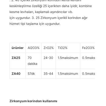
keskinleştirme özelliği 25 içerikten daha iyidir, kombine
kesme levhaları, kaplamalı aşındırıcılar vb.
için uygundur. 3. 25 Zirkonyum içerikli korindon ağır
hizmet tipi taşlama için uygundur.
ürünler
Al2O3%
ZrO2%
TiO2%
Fe2O3%
ZA25
70
24-30
1.5maksimum
0.5maksimum
dakika
ZA40
57dk
35-44
1.5maksimum
0.5maksimum
Zirkonyum korindon
kullanımı