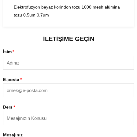
Elektrofüzyon beyaz korindon tozu 1000 mesh alümina
tozu 0.5um 0.7um
ILETIŞIME GEÇIN
İsim
E-posta
Ders
Mesajınız