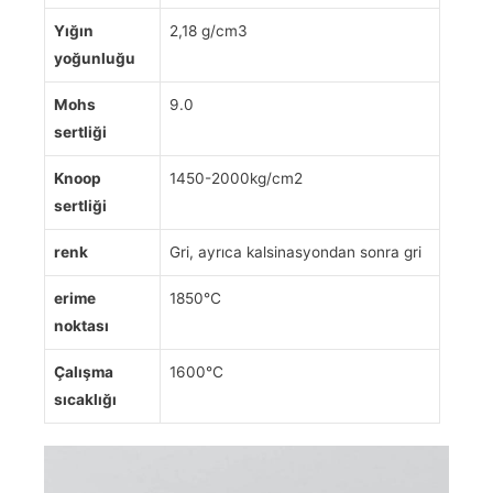
Yığın
2,18 g/cm3
yoğunluğu
Mohs
9.0
sertliği
Knoop
1450-2000kg/cm2
sertliği
renk
Gri, ayrıca kalsinasyondan sonra gri
erime
1850℃
noktası
Çalışma
1600℃
sıcaklığı