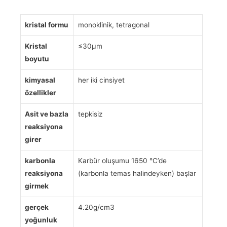
kristal formu
monoklinik, tetragonal
Kristal
≤30μm
boyutu
kimyasal
her iki cinsiyet
özellikler
Asit ve bazla
tepkisiz
reaksiyona
girer
karbonla
Karbür oluşumu 1650 °C’de
reaksiyona
(karbonla temas halindeyken) başlar
girmek
gerçek
4.20g/cm3
yoğunluk