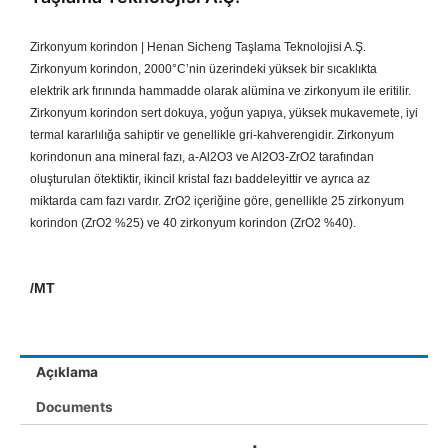
Zirkonyum korindon | Henan Sicheng Taşlama Teknolojisi A.Ş.
Zirkonyum korindon, 2000°C’nin üzerindeki yüksek bir sıcaklıkta
elektrik ark fırınında hammadde olarak alümina ve zirkonyum ile eritilir.
Zirkonyum korindon sert dokuya, yoğun yapıya, yüksek mukavemete, iyi
termal kararlılığa sahiptir ve genellikle gri-kahverengidir. Zirkonyum
korindonun ana mineral fazı, a-Al2O3 ve Al2O3-ZrO2 tarafından
oluşturulan ötektiktir, ikincil kristal fazı baddeleyittir ve ayrıca az
miktarda cam fazı vardır. ZrO2 içeriğine göre, genellikle 25 zirkonyum
korindon (ZrO2 %25) ve 40 zirkonyum korindon (ZrO2 %40).
/MT
Açıklama
Documents